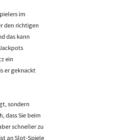
pielers im
r den richtigen
nd das kann
 Jackpots
tz ein
is er geknackt
egt, sondern
h, dass Sie beim
aber schneller zu
st an Slot‑Spiele