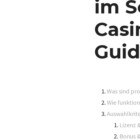
im S
Casi
Gui
Was sind pro
Wie funktion
Auswahlkrite
Lizenz 
Bonus 