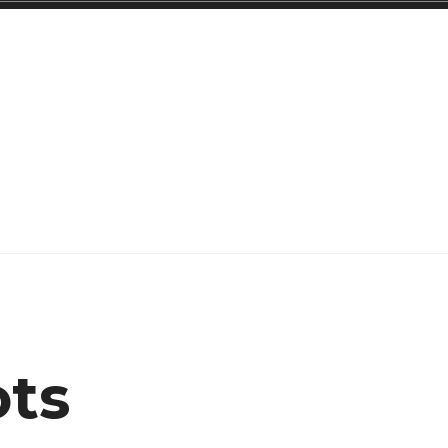
lin maker
ots