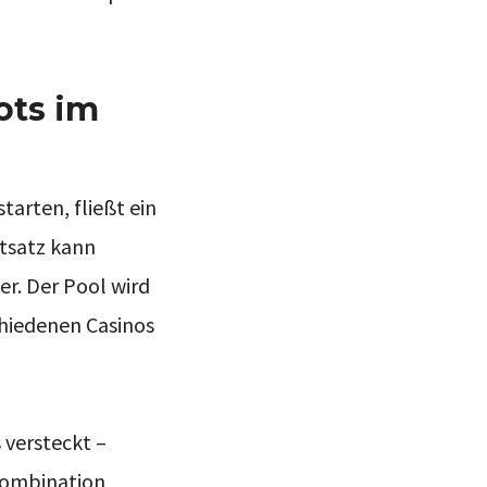
ots im
tarten, fließt ein
ntsatz kann
er. Der Pool wird
chiedenen Casinos
 versteckt –
 Kombination