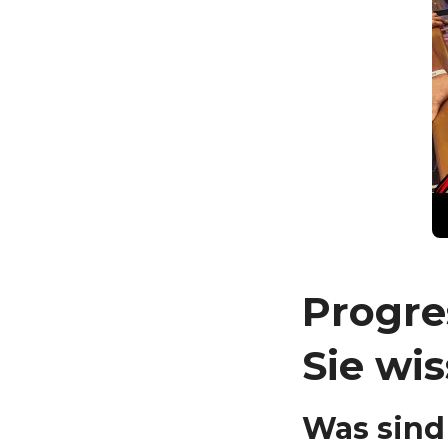
Progre
Sie wi
Was sind