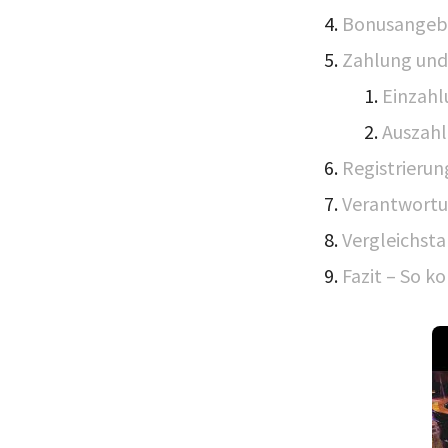
Bonusangebo
Zahlung und
Einzah
Auszahl
Registrierun
Verantwortu
Vergleichsta
Fazit – So 