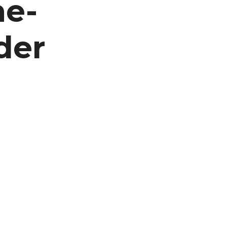
ne-
der