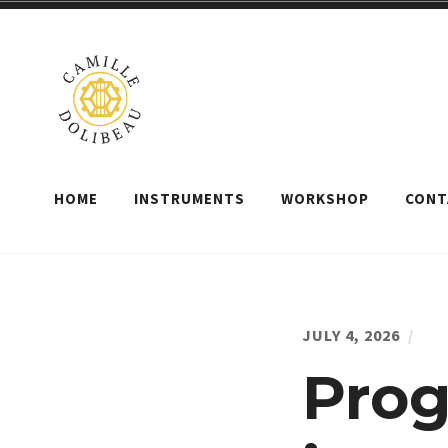
Skip
to
content
Camille 
Amster
HOME
INSTRUMENTS
WORKSHOP
CONT
JULY 4, 2026
Prog