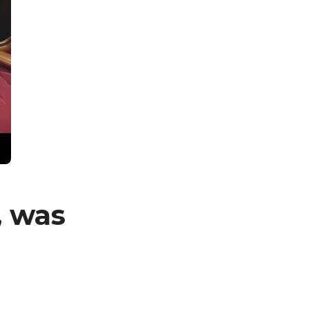
, was