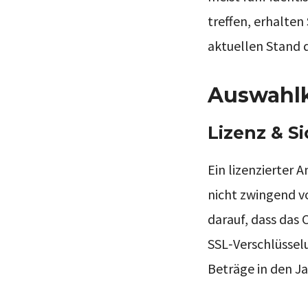
treffen, erhalten
aktuellen Stand d
Auswahlk
Lizenz & S
Ein lizenzierter 
nicht zwingend vo
darauf, dass das 
SSL‑Verschlüsselu
Beträge in den J