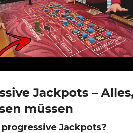
ssive Jackpots – Alles
ssen müssen
 progressive Jackpots?