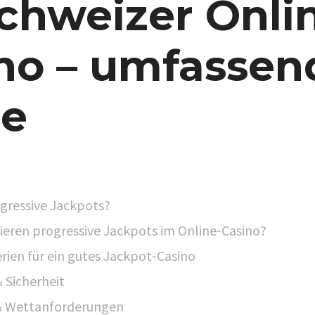
chweizer Onli
no – umfassen
de
gressive Jackpots?
ieren progressive Jackpots im Online‑Casino?
rien für ein gutes Jackpot‑Casino
& Sicherheit
& Wettanforderungen