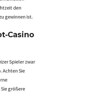
chtzeit den
zu gewinnen ist.
ot‑Casino
eizer Spieler zwar
. Achten Sie
erne
 Sie größere